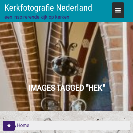
Skip
Kerkfotografie Nederland
to
content
een inspirerende kijk op kerken
IMAGES TAGGED "HEK"
Home