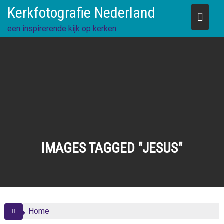
Skip
Kerkfotografie Nederland
to
content
een inspirerende kijk op kerken
IMAGES TAGGED "JESUS"
Home