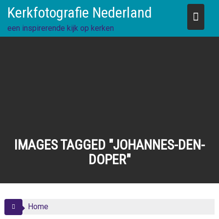
Skip
Kerkfotografie Nederland
to
content
een inspirerende kijk op kerken
IMAGES TAGGED "JOHANNES-DEN-
DOPER"
Home