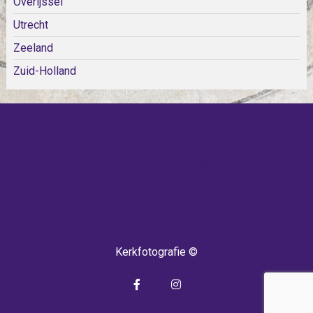
Overijssel
Utrecht
Zeeland
Zuid-Holland
KOM SNEL WEER TERUG!
IEDERE WEEK KOMEN ER
NIEUWE KERKEN BIJ!
Kerkfotografie ©