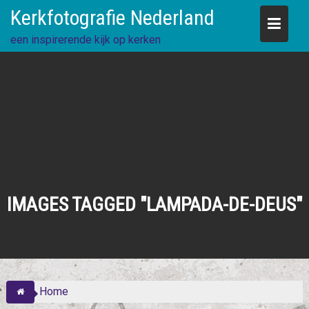
Skip
Kerkfotografie Nederland
to
content
een inspirerende kijk op kerken
IMAGES TAGGED "LAMPADA-DE-DEUS"
Home