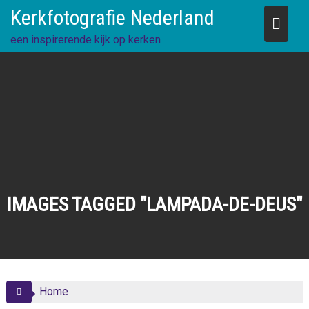
Skip
Kerkfotografie Nederland
to
content
een inspirerende kijk op kerken
IMAGES TAGGED "LAMPADA-DE-DEUS"
Home