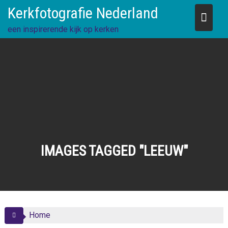
Skip
Kerkfotografie Nederland
to
content
een inspirerende kijk op kerken
IMAGES TAGGED "LEEUW"
Home