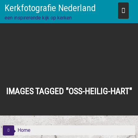
Skip
Kerkfotografie Nederland
to
content
een inspirerende kijk op kerken
IMAGES TAGGED "OSS-HEILIG-HART"
Home