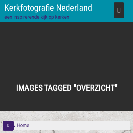
Skip
Kerkfotografie Nederland
to
content
een inspirerende kijk op kerken
IMAGES TAGGED "OVERZICHT"
Home