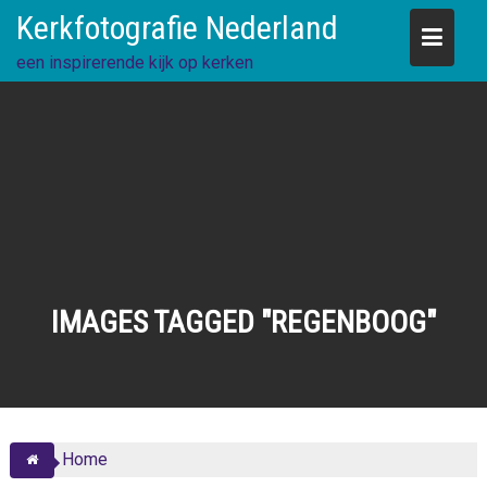
Skip
Kerkfotografie Nederland
to
content
een inspirerende kijk op kerken
IMAGES TAGGED "REGENBOOG"
Home