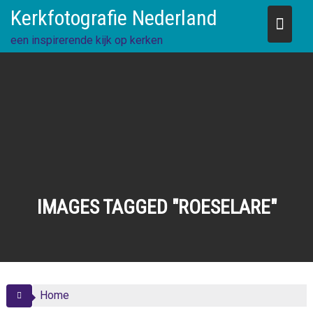
Skip
Kerkfotografie Nederland
to
content
een inspirerende kijk op kerken
IMAGES TAGGED "ROESELARE"
Home