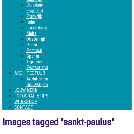
Duitsland
Engeland
Frankrijk
Italië
Luxemburg
Malta
Oostenrijk
Polen
Portugal
Spanje
Tsjechië
Zwitserland
ARCHITECTUUR
Architecten
Bouwstijlen
JOUW KERK
FOTOGRAFIETIPS
WORKSHOP
CONTACT
Images tagged "sankt-paulus"