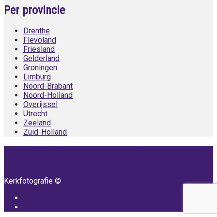
Per provincie
Drenthe
Flevoland
Friesland
Gelderland
Groningen
Limburg
Noord-Brabant
Noord-Holland
Overijssel
Utrecht
Zeeland
Zuid-Holland
Kom snel weer terug! Iedere week komen er nieuwe kerken
bij!
Kerkfotografie ©