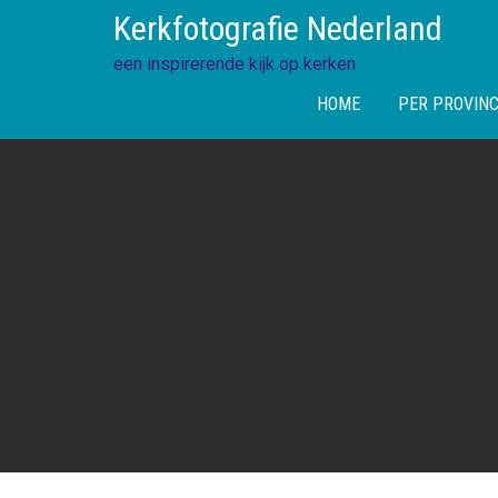
Skip
Kerkfotografie Nederland
to
content
een inspirerende kijk op kerken
HOME
PER PROVINC