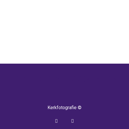
 TERUG! IEDERE WEEK KOMEN ER NIEU
Kerkfotografie ©