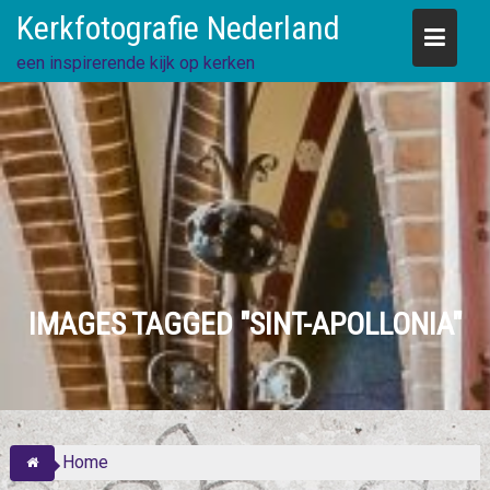
Skip
Kerkfotografie Nederland
to
content
een inspirerende kijk op kerken
IMAGES TAGGED "SINT-APOLLONIA"
Home