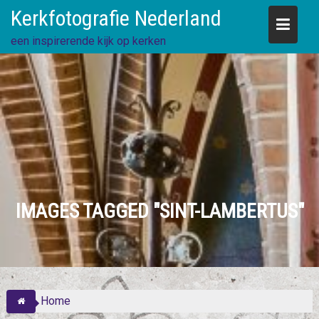
Skip
Kerkfotografie Nederland
to
content
een inspirerende kijk op kerken
IMAGES TAGGED "SINT-LAMBERTUS"
Home