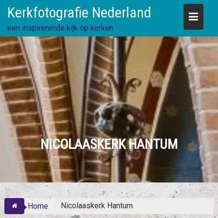
Skip
Kerkfotografie Nederland
to
content
een inspirerende kijk op kerken
NICOLAASKERK HANTUM
Nicolaaskerk Hantum
Home