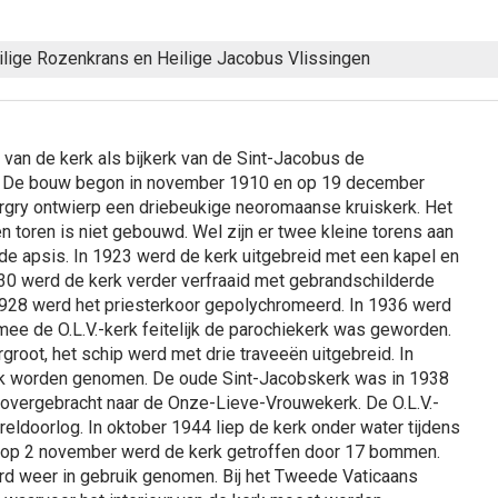
ilige Rozenkrans en Heilige Jacobus Vlissingen
 van de kerk als bijkerk van de Sint-Jacobus de
8. De bouw begon in november 1910 en op 19 december
argry ontwierp een driebeukige neoromaanse kruiskerk. Het
en toren is niet gebouwd. Wel zijn er twee kleine torens aan
de apsis. In 1923 werd de kerk uitgebreid met een kapel en
930 werd de kerk verder verfraaid met gebrandschilderde
1928 werd het priesterkoor gepolychromeerd. In 1936 werd
ee de O.L.V.-kerk feitelijk de parochiekerk was geworden.
root, het schip werd met drie traveeën uitgebreid. In
ruik worden genomen. De oude Sint-Jacobskerk was in 1938
 overgebracht naar de Onze-Lieve-Vrouwekerk. De O.L.V.-
ldoorlog. In oktober 1944 liep de kerk onder water tijdens
 1 op 2 november werd de kerk getroffen door 17 bommen.
d weer in gebruik genomen. Bij het Tweede Vaticaans