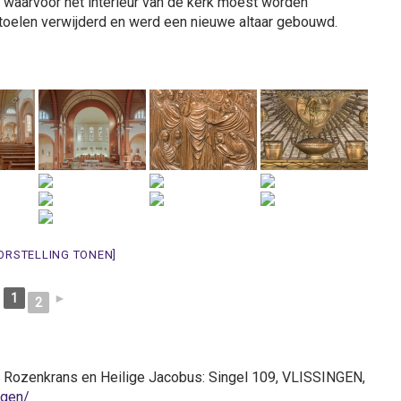
waarvoor het interieur van de kerk moest worden
toelen verwijderd en werd een nieuwe altaar gebouwd.
ORSTELLING TONEN]
1
►
2
e Rozenkrans en Heilige Jacobus: Singel 109, VLISSINGEN,
ngen/