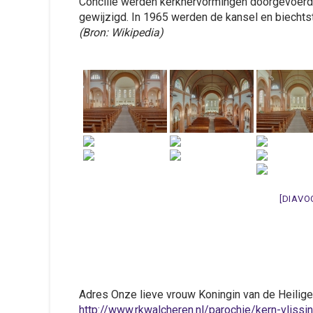
Concilie werden kerkhervormingen doorgevoerd 
gewijzigd. In 1965 werden de kansel en biechts
(Bron: Wikipedia)
[DIAVO
Adres Onze lieve vrouw Koningin van de Heilig
http://www.rkwalcheren.nl/parochie/kern-vlissi