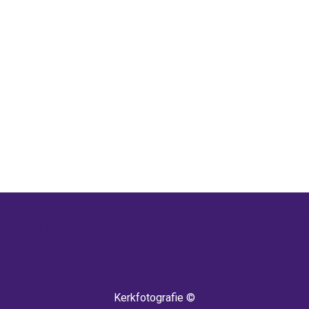
 TERUG! IEDERE WEEK KOMEN ER NIEU
Kerkfotografie ©