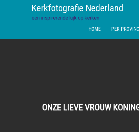
Skip
Kerkfotografie Nederland
to
content
een inspirerende kijk op kerken
HOME
PER PROVINC
ONZE LIEVE VROUW KONING