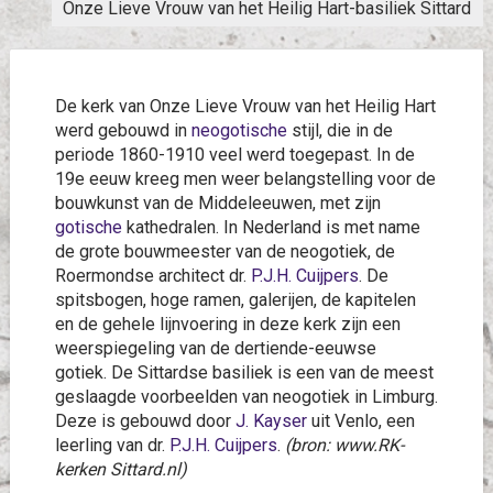
Onze Lieve Vrouw van het Heilig Hart-basiliek Sittard
De kerk van Onze Lieve Vrouw van het Heilig Hart
werd gebouwd in
neogotische
stijl, die in de
periode 1860-1910 veel werd toegepast. In de
19e eeuw kreeg men weer belangstelling voor de
bouwkunst van de Middeleeuwen, met zijn
gotische
kathedralen. In Nederland is met name
de grote bouwmeester van de neogotiek, de
Roermondse architect dr.
P.J.H. Cuijpers
. De
spitsbogen, hoge ramen, galerijen, de kapitelen
en de gehele lijnvoering in deze kerk zijn een
weerspiegeling van de dertiende-eeuwse
gotiek. De Sittardse basiliek is een van de meest
geslaagde voorbeelden van neogotiek in Limburg.
Deze is gebouwd door
J. Kayser
uit Venlo, een
leerling van dr.
P.J.H. Cuijpers
.
(bron: www.RK-
kerken Sittard.nl)