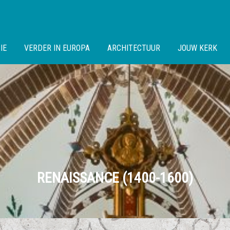
IE
VERDER IN EUROPA
ARCHITECTUUR
JOUW KERK
RENAISSANCE (1400-1600)