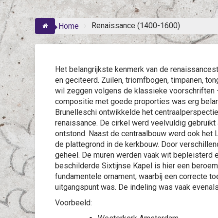
Renaissance (1400-1600)
Home
Het belangrijkste kenmerk van de renaissancest
en geciteerd. Zuilen, triomfbogen, timpanen, to
wil zeggen volgens de klassieke voorschriften
compositie met goede proporties was erg belang
Brunelleschi ontwikkelde het centraalperspectie
renaissance. De cirkel werd veelvuldig gebruikt
ontstond. Naast de centraalbouw werd ook het La
de plattegrond in de kerkbouw. Door verschille
geheel. De muren werden vaak wit bepleisterd en 
beschilderde Sixtijnse Kapel is hier een beroe
fundamentele ornament, waarbij een correcte to
uitgangspunt was. De indeling was vaak evenals
Voorbeeld: