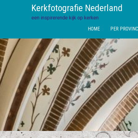
Skip
Kerkfotografie Nederland
to
content
een inspirerende kijk op kerken
HOME
PER PROVINC