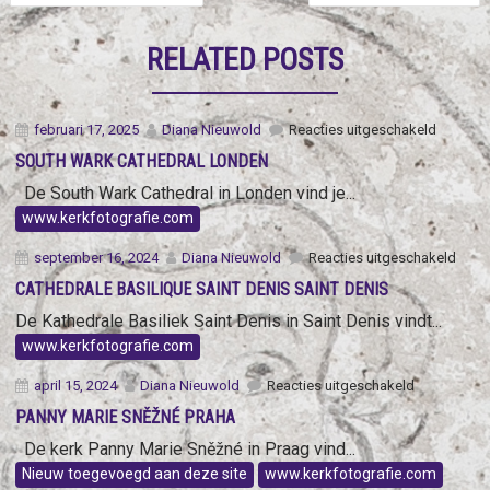
RELATED POSTS
voor
februari 17, 2025
Diana Nieuwold
Reacties uitgeschakeld
South
SOUTH WARK CATHEDRAL LONDEN
Wark
Cathedra
De South Wark Cathedral in Londen vind je...
Londen
www.kerkfotografie.com
voor
september 16, 2024
Diana Nieuwold
Reacties uitgeschakeld
Cathe
CATHEDRALE BASILIQUE SAINT DENIS SAINT DENIS
Basil
Saint
De Kathedrale Basiliek Saint Denis in Saint Denis vindt...
Deni
www.kerkfotografie.com
Saint
Deni
voor
april 15, 2024
Diana Nieuwold
Reacties uitgeschakeld
Panny
PANNY MARIE SNĚŽNÉ PRAHA
Marie
Sněžné
De kerk Panny Marie Sněžné in Praag vind...
Praha
Nieuw toegevoegd aan deze site
www.kerkfotografie.com