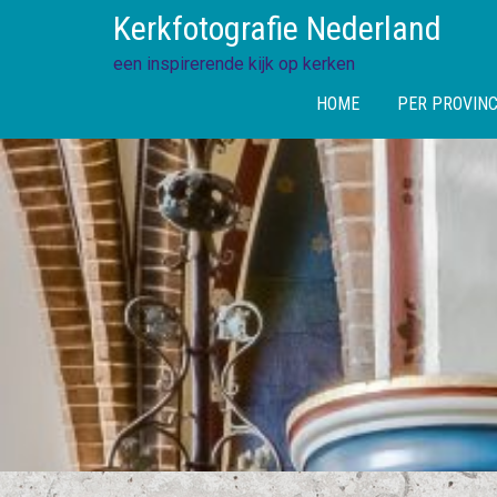
Skip
Kerkfotografie Nederland
to
content
een inspirerende kijk op kerken
HOME
PER PROVINC