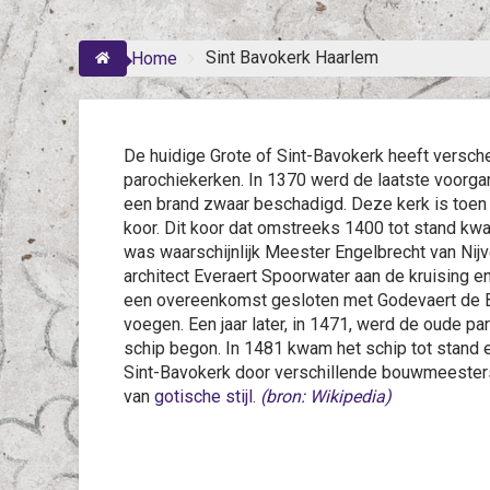
Sint Bavokerk Haarlem
Home
De huidige Grote of Sint-Bavokerk heeft versc
parochiekerken. In 1370 werd de laatste voorga
een brand zwaar beschadigd. Deze kerk is toe
koor. Dit koor dat omstreeks 1400 tot stand kw
was waarschijnlijk Meester Engelbrecht van Nij
architect Everaert Spoorwater aan de kruising e
een overeenkomst gesloten met Godevaert de B
voegen. Een jaar later, in 1471, werd de oude 
schip begon. In 1481 kwam het schip tot stand e
Sint-Bavokerk door verschillende bouwmeesters
van
gotische
stijl.
(bron: Wikipedia)