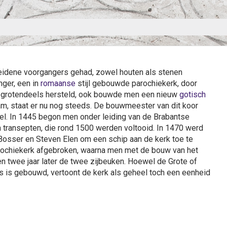
heidene voorgangers gehad, zowel houten als stenen
nger, een in
romaanse
stijl gebouwde parochiekerk, door
n grotendeels hersteld, ook bouwde men een nieuw
gotisch
am, staat er nu nog steeds. De bouwmeester van dit koor
vel. In 1445 begon men onder leiding van de Brabantse
n transepten, die rond 1500 werden voltooid. In 1470 werd
osser en Steven Elen om een schip aan de kerk toe te
parochiekerk afgebroken, waarna men met de bouw van het
n twee jaar later de twee zijbeuken. Hoewel de Grote of
 is gebouwd, vertoont de kerk als geheel toch een eenheid