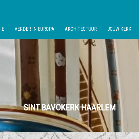
IE
VERDER IN EUROPA
ARCHITECTUUR
JOUW KERK
SINT BAVOKERK HAARLEM