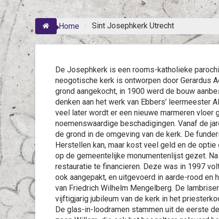
Sint Josephkerk Utrecht
Home
De Josephkerk is een rooms-katholieke parochi
neogotische kerk is ontworpen door Gerardus A
grond aangekocht, in 1900 werd de bouw aanbes
denken aan het werk van Ebbers’ leermeester Alf
veel later wordt er een nieuwe marmeren vloer
noemenswaardige beschadigingen. Vanaf de jare
de grond in de omgeving van de kerk. De funde
Herstellen kan, maar kost veel geld en de optie 
op de gemeentelijke monumentenlijst gezet. Na
restauratie te financieren. Deze was in 1997 vo
ook aangepakt, en uitgevoerd in aarde-rood en he
van Friedrich Wilhelm Mengelberg. De lambriserin
vijftigjarig jubileum van de kerk in het priester
De glas-in-loodramen stammen uit de eerste dec