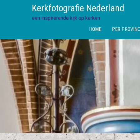
Skip
Kerkfotografie Nederland
to
content
een inspirerende kijk op kerken
HOME
PER PROVINC