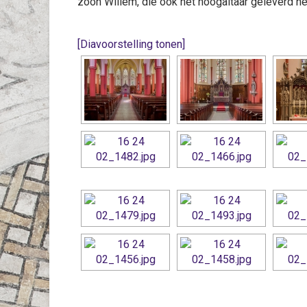
zoon Willem, die ook het hoogaltaar geleverd he
[Diavoorstelling tonen]