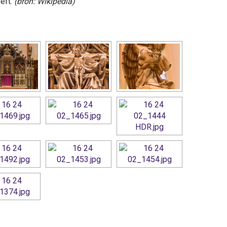
eft.
(bron: Wikipedia)