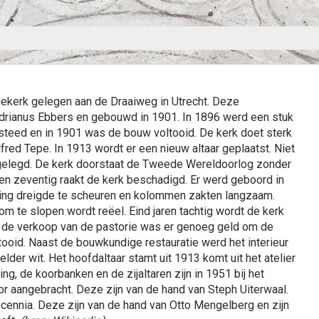
ekerk gelegen aan de Draaiweg in Utrecht. Deze
drianus Ebbers en gebouwd in 1901. In 1896 werd een stuk
teed en in 1901 was de bouw voltooid. De kerk doet sterk
red Tepe. In 1913 wordt er een nieuw altaar geplaatst. Niet
 gelegd. De kerk doorstaat de Tweede Wereldoorlog zonder
n zeventig raakt de kerk beschadigd. Er werd geboord in
ring dreigde te scheuren en kolommen zakten langzaam.
om te slopen wordt reëel. Eind jaren tachtig wordt de kerk
 de verkoop van de pastorie was er genoeg geld om de
ltooid. Naast de bouwkundige restauratie werd het interieur
lder wit. Het hoofdaltaar stamt uit 1913 komt uit het atelier
g, de koorbanken en de zijaltaren zijn in 1951 bij het
koor aangebracht. Deze zijn van de hand van Steph Uiterwaal.
ennia. Deze zijn van de hand van Otto Mengelberg en zijn