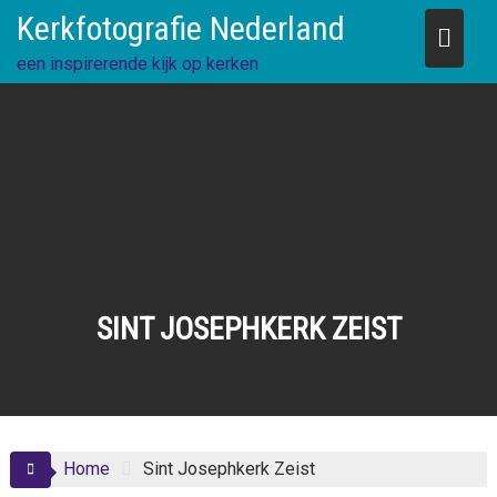
Skip
Kerkfotografie Nederland
to
content
een inspirerende kijk op kerken
SINT JOSEPHKERK ZEIST
Home
Sint Josephkerk Zeist