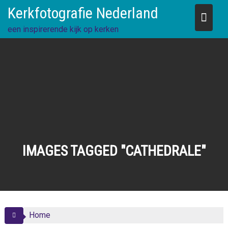
Skip
Kerkfotografie Nederland
to
content
een inspirerende kijk op kerken
IMAGES TAGGED "CATHEDRALE"
Home