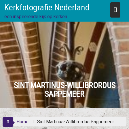
Skip
Kerkfotografie Nederland
to
content
een inspirerende kijk op kerken
SINT MARTINUS-WILLIBRORDUS
SAPPEMEER
Home
Sint Martinus-Willibrordus Sappemeer