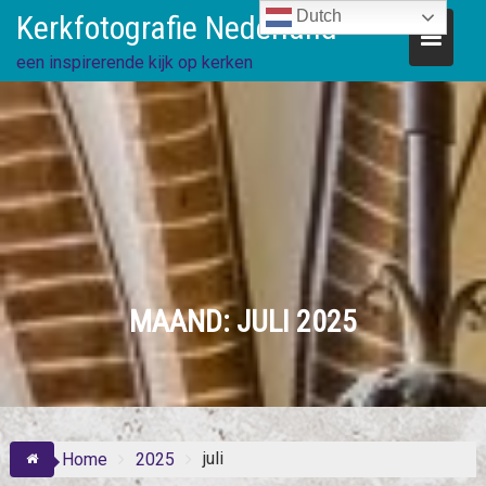
Skip
Dutch
Kerkfotografie Nederland
to
content
een inspirerende kijk op kerken
MAAND:
JULI 2025
juli
Home
2025